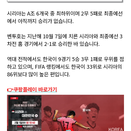
시리아는 A
조
6
개국 중 최하위이며
2
무
5
패로 최종예선
에서 아직까지 승리가 없습니다
.
벤투호는 지난해
10
월
7
일에 치른 시리아와 최종예선
3
차전 홈 경기에서
2-1
로 승리한 바 있습니다
.
역대 전적에서도 한국이
9
경기
5
승
3
무
1
패로 우위를 점
하고 있으며
, FIFA
랭킹에서도 한국이
33
위로 시리아의
86
위보다 많이 높은 편입니다
.
👉쿠팡플레이 바로가기