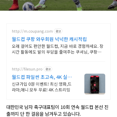
http://m.coupang.com
광고
월드컵 쿠팡 와우회원 넉넉한 캐시적립
오래 걸어도 편안한 월드컵, 지금 바로 경험하세요. 장
시간 활동에도 발의 부담을 줄여주는 쿠셔닝, 쿠팡에서
만나세요.
http://filesun.pro
광고
월드컵 파일썬 초고속, 4K 실시
간 보기!
신규가입 0원 이벤트! 최신 영화,드
라마,애니 모두 무료! 4K 스트리밍
대한민국 남자 축구대표팀이
10
회 연속 월드컵 본선 진
출까지 단 한 걸음을 남겨두고 있습니다.