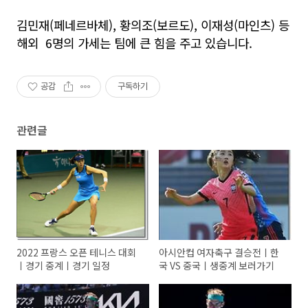
김민재
(
페네르바체
),
황의조
(
보르도
),
이재성
(
마인츠
)
등
해외
6
명의 가세는 팀에 큰 힘을 주고 있습니다
.
공감
구독하기
관련글
2022 프랑스 오픈 테니스 대회
아시안컵 여자축구 결승전ㅣ한
ㅣ경기 중계ㅣ경기 일정
국 VS 중국ㅣ생중계 보러가기