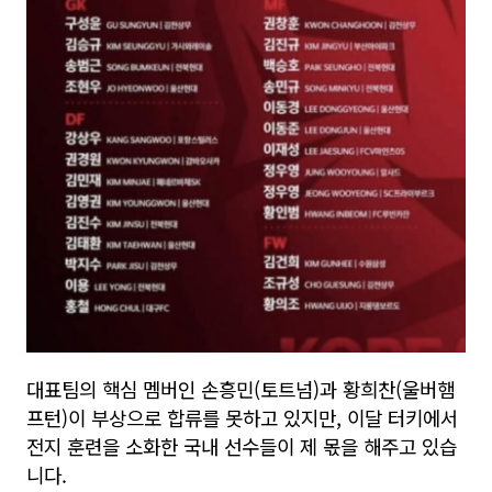
대표팀의 핵심 멤버인 손흥민
(
토트넘
)
과 황희찬
(
울버햄
프턴
)
이 부상으로 합류를 못하고 있지만
,
이달 터키에서
전지 훈련을 소화한 국내 선수들이 제 몫을 해주고 있습
니다
.